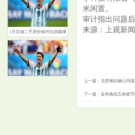
米闲置。
审计指出问题
来源：上观新
1月百城二手房价格环比跌幅继
续收窄，核心城市&ldquo;小阳
春&rdquo;行情可
上一篇：
戈壁滩的糖心玛瑙,
中国顶级女藏家: 收了30年的家
下一篇：
金色梅花五角硬币
具, 拍出2亿天价