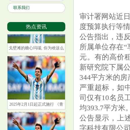
联系我们
审计署网站近日发
度预算执行等
热点资讯
公告指出，违反
所属单位存在“享
戈壁滩的糖心玛瑙, 你为啥这么
元。有的高价
美, 忍不住想要去捡
新研究院下属公司
344平方米的
严重超标，如
司仅有10名员工
2025年2月1日起正式施行 《青
均393.7平方米
岛市督学管理办法》正式出台
公告显示，上述
字科技有限公司