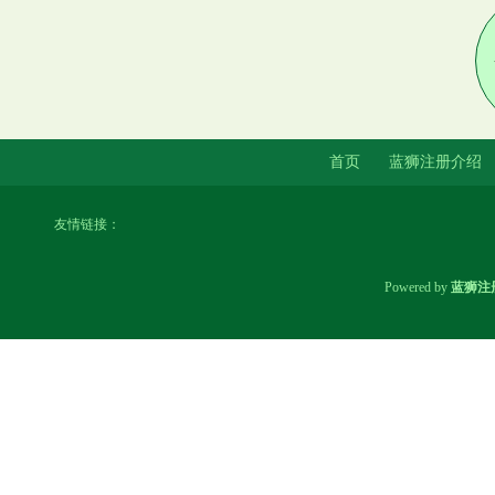
金色梅花五角硬币收藏价值谁还
不知道呢?
首页
蓝狮注册介绍
友情链接：
戈壁滩的糖心玛瑙, 你为啥这么
Powered by
蓝狮注
美, 忍不住想要去捡
2025年2月1日起正式施行 《青