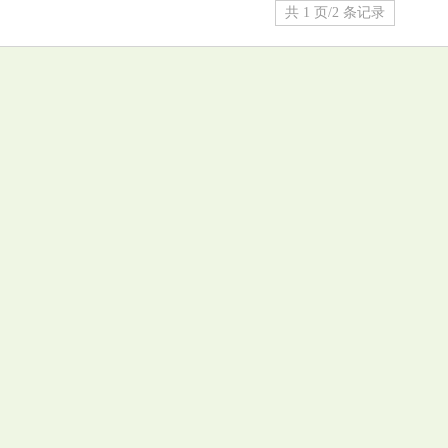
共 1 页/2 条记录