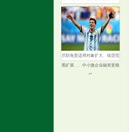
国互联网联合辟谣平台2024年9
月辟谣榜
尽职免责适用对象扩大、续贷范
围扩展……中小微企业融资更顺
畅