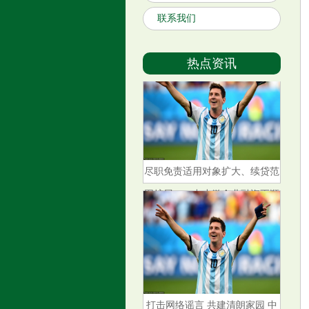
联系我们
打击网络谣言 共建清朗家园 中
国互联网联合辟谣平台2024年9
热点资讯
月辟谣榜
尽职免责适用对象扩大、续贷范
围扩展……中小微企业融资更顺
畅
打击网络谣言 共建清朗家园 中