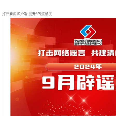
打开新闻客户端 提升3倍流畅度