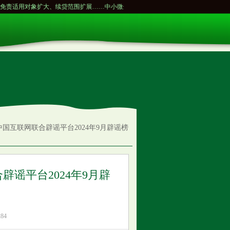
贷范围扩展……中小微企业融资更顺畅...
中国互联网联合辟谣平台2024年9月辟谣榜
辟谣平台2024年9月辟
84