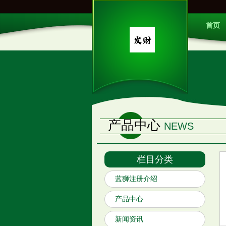
打击网络谣言 
首页
产品中心
NEWS
栏目分类
蓝狮注册介绍
产品中心
新闻资讯